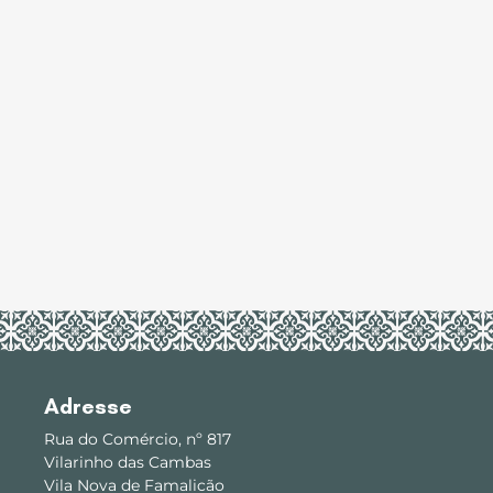
Adresse
Rua do Comércio, nº 817
Vilarinho das Cambas
Vila Nova de Famalicão