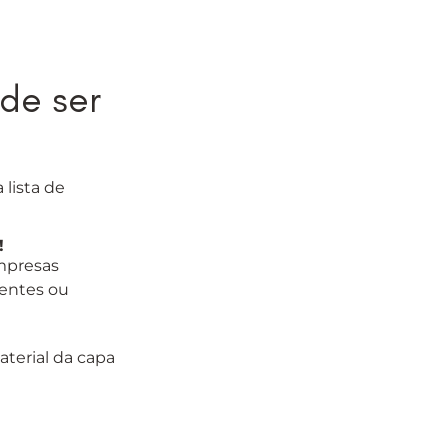
de ser
lista de
!
mpresas
ientes ou
terial da capa